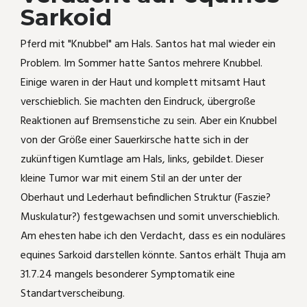
Schäferhundkeratitis und mehr
Sarkoid
Akut Schwindel und Kopfschmerzen
Pferd mit "Knubbel" am Hals. Santos hat mal wieder ein
Spike frißt nur vom Löffel
heftige Bauchschmerzen nach Ärger
Problem. Im Sommer hatte Santos mehrere Knubbel.
Phosphor
Einige waren in der Haut und komplett mitsamt Haut
Hüftgelenksbeschwerden ausgerechnet
verschieblich. Sie machten den Eindruck, übergroße
im Reiturlaub
Lachesis
Reaktionen auf Bremsenstiche zu sein. Aber ein Knubbel
von der Größe einer Sauerkirsche hatte sich in der
Sulphur
zukünftigen Kumtlage am Hals, links, gebildet. Dieser
kleine Tumor war mit einem Stil an der unter der
Belladonna
Oberhaut und Lederhaut befindlichen Struktur (Faszie?
Muskulatur?) festgewachsen und somit unverschieblich.
Natrium sulfuricum
Am ehesten habe ich den Verdacht, dass es ein noduläres
equines Sarkoid darstellen könnte. Santos erhält Thuja am
Periodische Augenentzündung bei
31.7.24 mangels besonderer Symptomatik eine
unserem Appaloosamix
Standartverscheibung.