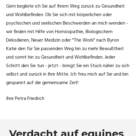
Gern begleite ich Sie auf Ihrem Weg zurück zu Gesundheit
Katzenschnupfen
Carbolicum acidum
und Wohlbefinden. Ob Sie sich mit körperlichen oder
psychischen und seelischen Beschwerden an mich wenden -
Katerkämpfe
Kummer durch Kippfensterkatze
wir finden mit Hilfe von Homöopathie, Biologischem
Dekodieren, Neuer Medizin oder "The Work" nach Byron
August der Starke
Phytolacca
Katie den für Sie passenden Weg hin zu mehr Bewußtheit
und somit hin zu Gesundheit und Wohlbefinden. Jeder
Laufente läuft nicht mehr
Wie Aranea ixobola die Haare bei einem
Schritt den Sie tun - jetzt - bringt Sie ein Stück näher zu sich
kleinen Mädchen wieder wachsen läßt
selbst und zurück in Ihre Mitte. Ich freu mich auf Sie und bin
Amputation
gespannt auf die gemeinsame Zeit!
Rosacea - homöopathisch deutlich
gebessert
Headshaker - Pferdchen
Ihre Petra Friedrich
Die Waldklapperschlange half bei PMS
Mauzi frißt nicht mehr
und dabei, das "Ich" wiederzufinden
Mauzi hat gekämpft!
Verdacht auf equines
Hypophyseninsuffizienz