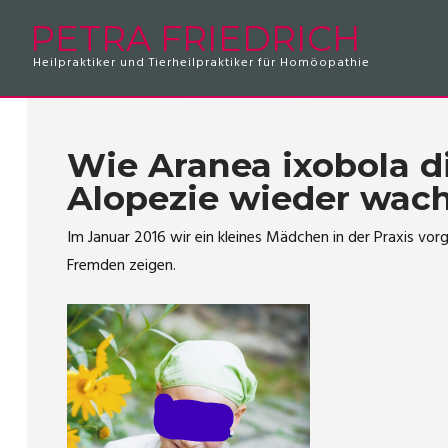
PETRA FRIEDRICH
Heilpraktiker und Tierheilpraktiker für Homöopathie
Zweibeiner
Beratungskosten
Hausapotheke 2024
Tierpatienten
Krallendysplasie
Rippenfellentzündung
Vierbeiner
Feedback zum Hausapothekenseminar
Patienten
Plötzlich Nacktkatze
Frozen Shoulder
Wie Aranea ixobola d
Revierärger bei Katzen
Bauchschmerzen unklarer Herkunft
Alopezie wieder wach
Pferd mit Ekzem
Husten und Sinusitis
Im Januar 2016 wir ein kleines Mädchen in der Praxis vo
Fremden zeigen.
Vom Hotspot zur Lungenentzündung
Blasenentzündung
Kippfensterkatze
Akutbehandlung Infekt
Dem Fuchs entkommen!
Schlüsselbeinbruch
Katze mit Radialislähmung
Medorrhinum-Fall