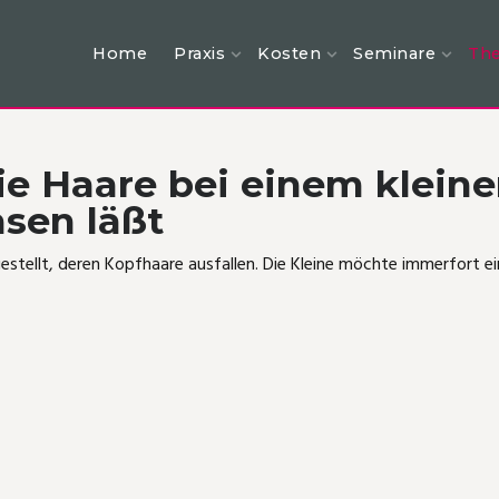
Home
Praxis
Kosten
Seminare
The
ie Haare bei einem klei
sen läßt
rgestellt, deren Kopfhaare ausfallen. Die Kleine möchte immerfor