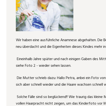
Katzenschnupfen
Carbolicum acidum
Katerkämpfe
Kummer durch Kippfensterkatze
August der Starke
Phytolacca
Wir haben eine ausführliche Anamnese abgehalten. Die Be
neu überdacht und die Eigenheiten dieses Kindes mehr i
Laufente läuft nicht mehr
Wie Aranea ixobola die Haare bei einem
kleinen Mädchen wieder wachsen läßt
Eineinhalb Jahre später und nach einigen Gaben des Mitt
Amputation
siehe Foto 2 - wieder sehen lassen.
Rosacea - homöopathisch deutlich
gebessert
Headshaker - Pferdchen
Die Mutter schrieb dazu: Hallo Petra, anbei ein Foto vo
Die Waldklapperschlange half bei PMS
sich aber schnell wieder und die Haare wachsen schnell 
Mauzi frißt nicht mehr
und dabei, das "Ich" wiederzufinden
Solche Fälle sind so beglückend!! Wie traurig das klein
Mauzi hat gekämpft!
Hypophyseninsuffizienz
vollen Haarpracht nicht zeigen, um das Kinderfoto vor 