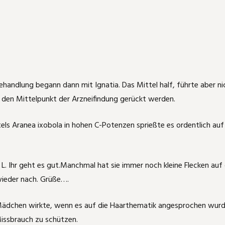
handlung begann dann mit Ignatia. Das Mittel half, führte aber n
n den Mittelpunkt der Arzneifindung gerückt werden.
els Aranea ixobola in hohen C-Potenzen sprießte es ordentlich auf
n L. Ihr geht es gut.Manchmal hat sie immer noch kleine Flecken au
wieder nach. Grüße….
e Mädchen wirkte, wenn es auf die Haarthematik angesprochen wurd
Missbrauch zu schützen.