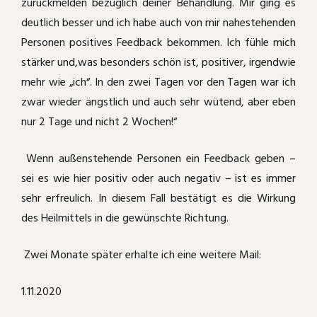
zurückmelden bezüglich deiner Behandlung. Mir ging es
Schäferhundkeratitis und mehr
deutlich besser und ich habe auch von mir nahestehenden
Akut Schwindel und Kopfschmerzen
Personen positives Feedback bekommen. Ich fühle mich
Spike frißt nur vom Löffel
heftige Bauchschmerzen nach Ärger
stärker und,was besonders schön ist, positiver, irgendwie
mehr wie „ich“. In den zwei Tagen vor den Tagen war ich
Phosphor
Hüftgelenksbeschwerden ausgerechnet
zwar wieder ängstlich und auch sehr wütend, aber eben
im Reiturlaub
Lachesis
nur 2 Tage und nicht 2 Wochen!“
Sulphur
Wenn außenstehende Personen ein Feedback geben –
sei es wie hier positiv oder auch negativ – ist es immer
Belladonna
sehr erfreulich. In diesem Fall bestätigt es die Wirkung
des Heilmittels in die gewünschte Richtung.
Natrium sulfuricum
Zwei Monate später erhalte ich eine weitere Mail:
Periodische Augenentzündung bei
unserem Appaloosamix
1.11.2020