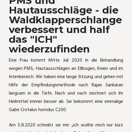
PMS und
Hautausschläge - die
Katzenschnupfen
Carbolicum acidum
Waldklapperschlange
verbessert und half
Katerkämpfe
Kummer durch Kippfensterkatze
das "ICH"
August der Starke
Phytolacca
wiederzufinden
Laufente läuft nicht mehr
Wie Aranea ixobola die Haare bei einem
Eine Frau kommt Mitte Juli 2020 in die Behandlung
kleinen Mädchen wieder wachsen läßt
wegen PMS, Hautausschlägen an Ellbogen, Knien und im
Amputation
Intimbereich. Wir haben eine lange Sitzung und gehen mit
Rosacea - homöopathisch deutlich
Hilfe der Empfindungsmethode nach Rajan Sankaran
gebessert
Headshaker - Pferdchen
langsam in die Tiefe. Nach und nach zeichnet sich ihr
Heilmittel immer besser ab. Sie bekommt eine einmalige
Die Waldklapperschlange half bei PMS
Mauzi frißt nicht mehr
Gabe Crotalus horridus C200.
und dabei, das "Ich" wiederzufinden
Mauzi hat gekämpft!
Am 5.8.2020 schreibt sie mir: „ich wollte mich nur kurz
Hypophyseninsuffizienz