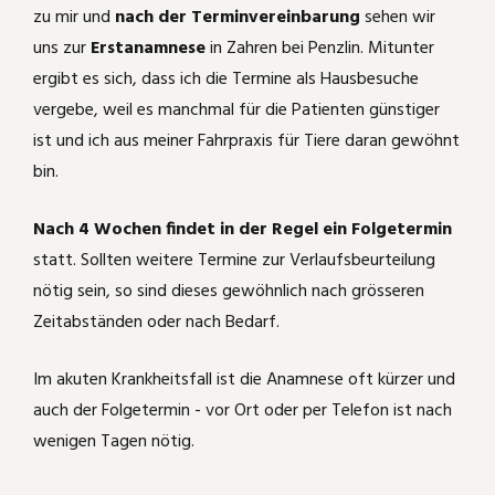
zu mir und
nach der Terminvereinbarung
sehen wir
uns zur
Erstanamnese
in Zahren bei Penzlin. Mitunter
Katzenschnupfen
Carbolicum acidum
ergibt es sich, dass ich die Termine als Hausbesuche
Katerkämpfe
Kummer durch Kippfensterkatze
vergebe, weil es manchmal für die Patienten günstiger
ist und ich aus meiner Fahrpraxis für Tiere daran gewöhnt
August der Starke
Phytolacca
bin.
Laufente läuft nicht mehr
Wie Aranea ixobola die Haare bei einem
Nach 4 Wochen findet in der Regel ein Folgetermin
kleinen Mädchen wieder wachsen läßt
statt. Sollten weitere Termine zur Verlaufsbeurteilung
Amputation
nötig sein, so sind dieses gewöhnlich nach grösseren
Rosacea - homöopathisch deutlich
Zeitabständen oder nach Bedarf.
gebessert
Headshaker - Pferdchen
Im akuten Krankheitsfall ist die Anamnese oft kürzer und
Die Waldklapperschlange half bei PMS
Mauzi frißt nicht mehr
auch der Folgetermin - vor Ort oder per Telefon ist nach
und dabei, das "Ich" wiederzufinden
wenigen Tagen nötig.
Mauzi hat gekämpft!
Hypophyseninsuffizienz