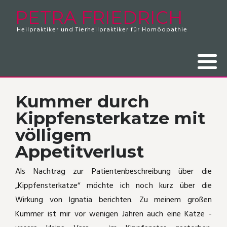
PETRA FRIEDRICH
Heilpraktiker und Tierheilpraktiker für Homöopathie
Zweibeiner
Beratungskosten
Hausapotheke 2024
Tierpatienten
Krallendysplasie
Rippenfellentzündung
Vierbeiner
Feedback zum Hausapothekenseminar
Patienten
Plötzlich Nacktkatze
Frozen Shoulder
Revierärger bei Katzen
Bauchschmerzen unklarer Herkunft
Kummer durch
Kippfensterkatze mit
Pferd mit Ekzem
Husten und Sinusitis
völligem
Vom Hotspot zur Lungenentzündung
Blasenentzündung
Appetitverlust
Kippfensterkatze
Akutbehandlung Infekt
Als Nachtrag zur Patientenbeschreibung über die
„Kippfensterkatze“ möchte ich noch kurz über die
Dem Fuchs entkommen!
Schlüsselbeinbruch
Wirkung von Ignatia berichten. Zu meinem großen
Kummer ist mir vor wenigen Jahren auch eine Katze -
Katze mit Radialislähmung
Medorrhinum-Fall