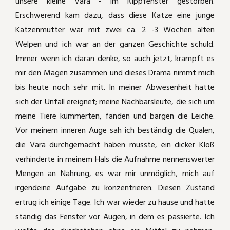
unsere kleine Vara - im Kippfenster gestorben.
Erschwerend kam dazu, dass diese Katze eine junge
Katzenschnupfen
Carbolicum acidum
Katzenmutter war mit zwei ca. 2 -3 Wochen alten
Welpen und ich war an der ganzen Geschichte schuld.
Katerkämpfe
Kummer durch Kippfensterkatze
Immer wenn ich daran denke, so auch jetzt, krampft es
mir den Magen zusammen und dieses Drama nimmt mich
August der Starke
Phytolacca
bis heute noch sehr mit. In meiner Abwesenheit hatte
sich der Unfall ereignet; meine Nachbarsleute, die sich um
Laufente läuft nicht mehr
Wie Aranea ixobola die Haare bei einem
meine Tiere kümmerten, fanden und bargen die Leiche.
kleinen Mädchen wieder wachsen läßt
Amputation
Vor meinem inneren Auge sah ich beständig die Qualen,
Rosacea - homöopathisch deutlich
die Vara durchgemacht haben musste, ein dicker Kloß
gebessert
Headshaker - Pferdchen
verhinderte in meinem Hals die Aufnahme nennenswerter
Mengen an Nahrung, es war mir unmöglich, mich auf
Die Waldklapperschlange half bei PMS
Mauzi frißt nicht mehr
irgendeine Aufgabe zu konzentrieren. Diesen Zustand
und dabei, das "Ich" wiederzufinden
ertrug ich einige Tage. Ich war wieder zu hause und hatte
Mauzi hat gekämpft!
ständig das Fenster vor Augen, in dem es passierte. Ich
Hypophyseninsuffizienz