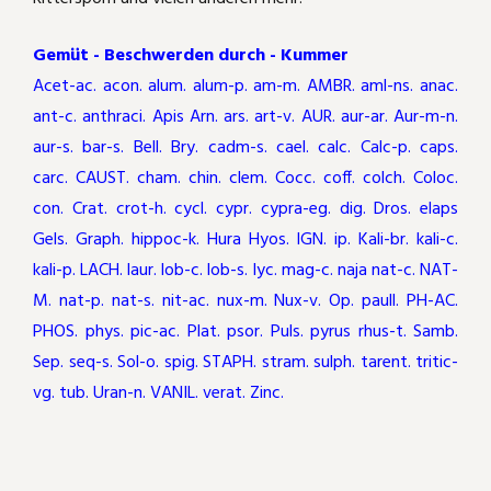
Gemüt - Beschwerden durch - Kummer
Acet-ac. acon. alum. alum-p. am-m. AMBR. aml-ns. anac.
ant-c. anthraci. Apis Arn. ars. art-v. AUR. aur-ar. Aur-m-n.
aur-s. bar-s. Bell. Bry. cadm-s. cael. calc. Calc-p. caps.
carc. CAUST. cham. chin. clem. Cocc. coff. colch. Coloc.
con. Crat. crot-h. cycl. cypr. cypra-eg. dig. Dros. elaps
Gels. Graph. hippoc-k. Hura Hyos. IGN. ip. Kali-br. kali-c.
kali-p. LACH. laur. lob-c. lob-s. lyc. mag-c. naja nat-c. NAT-
M. nat-p. nat-s. nit-ac. nux-m. Nux-v. Op. paull. PH-AC.
PHOS. phys. pic-ac. Plat. psor. Puls. pyrus rhus-t. Samb.
Sep. seq-s. Sol-o. spig. STAPH. stram. sulph. tarent. tritic-
vg. tub. Uran-n. VANIL. verat. Zinc.