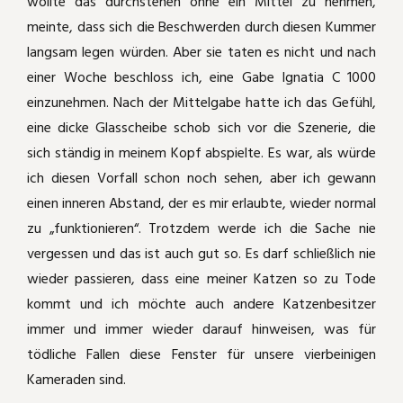
wollte das durchstehen ohne ein Mittel zu nehmen,
Schäferhundkeratitis und mehr
meinte, dass sich die Beschwerden durch diesen Kummer
Akut Schwindel und Kopfschmerzen
langsam legen würden. Aber sie taten es nicht und nach
Spike frißt nur vom Löffel
einer Woche beschloss ich, eine Gabe Ignatia C 1000
heftige Bauchschmerzen nach Ärger
einzunehmen. Nach der Mittelgabe hatte ich das Gefühl,
Phosphor
Hüftgelenksbeschwerden ausgerechnet
eine dicke Glasscheibe schob sich vor die Szenerie, die
im Reiturlaub
Lachesis
sich ständig in meinem Kopf abspielte. Es war, als würde
ich diesen Vorfall schon noch sehen, aber ich gewann
Sulphur
einen inneren Abstand, der es mir erlaubte, wieder normal
zu „funktionieren“. Trotzdem werde ich die Sache nie
Belladonna
vergessen und das ist auch gut so. Es darf schließlich nie
wieder passieren, dass eine meiner Katzen so zu Tode
Natrium sulfuricum
kommt und ich möchte auch andere Katzenbesitzer
immer und immer wieder darauf hinweisen, was für
Periodische Augenentzündung bei
tödliche Fallen diese Fenster für unsere vierbeinigen
unserem Appaloosamix
Kameraden sind.