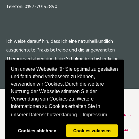
Telefon: 0157-70152890
Ich weise darauf hin, dass ich eine naturheilkundlich
ausgerichtete Praxis betreibe und die angewandten
Therapieverfahren durch die Schulmedizin bisher keine
Anerkennung fanden.
Um unsere Webseite für Sie optimal zu gestalten
und fortlaufend verbessern zu können,
verwenden wir Cookies. Durch die weitere
Nutzung der Webseite stimmen Sie der
Verwendung von Cookies zu. Weitere
Informationen zu Cookies erhalten Sie in
© 2024 PETRA FRIEDRICH
unserer
Datenschutzerklärung
|
Impressum
IMPRESSUM
LINKS ZU MEINEN EMPFEHLUNGEN
ZEITUNGEN
TIPPS
PERSÖNLICHES
AM RANDE BEMERKT
SEI DOCH MAL LOCKER
DATENSCHUTZERKLÄRUNG
SITEMAP
Cookies ablehnen
Cookies zulassen