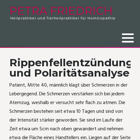
PETRA FRIEDRICH
Heilpraktiker und Tierheilpraktiker für Homöopathie
Zweibeiner
Beratungskosten
Hausapotheke 2024
Tierpatienten
Krallendysplasie
Rippenfellentzündung
Vierbeiner
Feedback zum Hausapothekenseminar
Patienten
Plötzlich Nacktkatze
Frozen Shoulder
Revierärger bei Katzen
Bauchschmerzen unklarer Herkunft
Rippenfellentzündung
und Polaritätsanalyse
Pferd mit Ekzem
Husten und Sinusitis
Patient, Mitte 40, männlich klagt über Schmerzen in der
Vom Hotspot zur Lungenentzündung
Blasenentzündung
Lebergegend. Die Schmerzen verstärken sich bei jedem
Atemzug, weshalb er versucht sehr flach zu atmen. Die
Kippfensterkatze
Akutbehandlung Infekt
Schmerzen bestehen seit etwa 10 Tagen und sind von
der Intensität stärker geworden. Sie sind im Laufe der
Dem Fuchs entkommen!
Schlüsselbeinbruch
Zeit etwa um 5cm nach oben gewandert und nehmen
etwa die Fläche eines Handtellers ein. Liegen auf der Seite
Katze mit Radialislähmung
Medorrhinum-Fall