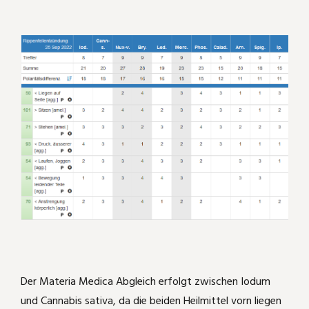
Schäferhundkeratitis und mehr
Akut Schwindel und Kopfschmerzen
Spike frißt nur vom Löffel
heftige Bauchschmerzen nach Ärger
Phosphor
Hüftgelenksbeschwerden ausgerechnet
im Reiturlaub
Lachesis
Sulphur
Belladonna
Natrium sulfuricum
Periodische Augenentzündung bei
unserem Appaloosamix
Der Materia Medica Abgleich erfolgt zwischen Iodum
und Cannabis sativa, da die beiden Heilmittel vorn liegen