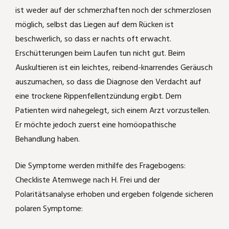
ist weder auf der schmerzhaften noch der schmerzlosen
Katzenschnupfen
Carbolicum acidum
möglich, selbst das Liegen auf dem Rücken ist
beschwerlich, so dass er nachts oft erwacht.
Katerkämpfe
Kummer durch Kippfensterkatze
Erschütterungen beim Laufen tun nicht gut. Beim
Auskultieren ist ein leichtes, reibend-knarrendes Geräusch
August der Starke
Phytolacca
auszumachen, so dass die Diagnose den Verdacht auf
eine trockene Rippenfellentzündung ergibt. Dem
Laufente läuft nicht mehr
Wie Aranea ixobola die Haare bei einem
Patienten wird nahegelegt, sich einem Arzt vorzustellen.
kleinen Mädchen wieder wachsen läßt
Er möchte jedoch zuerst eine homöopathische
Amputation
Behandlung haben.
Rosacea - homöopathisch deutlich
gebessert
Headshaker - Pferdchen
Die Symptome werden mithilfe des Fragebogens:
Checkliste Atemwege nach H. Frei und der
Die Waldklapperschlange half bei PMS
Mauzi frißt nicht mehr
Polaritätsanalyse erhoben und ergeben folgende sicheren
und dabei, das "Ich" wiederzufinden
polaren Symptome:
Mauzi hat gekämpft!
Hypophyseninsuffizienz